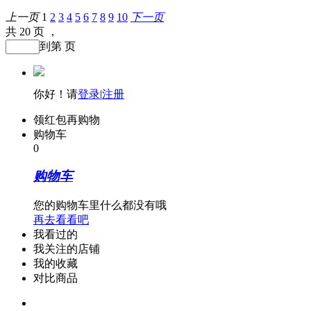
上一页
1
2
3
4
5
6
7
8
9
10
下一页
共 20 页 ，
到第
页
你好！请
登录
|
注册
领红包再购物
购物车
0
购物车
您的购物车里什么都没有哦
再去看看吧
我看过的
我关注的店铺
我的收藏
对比商品