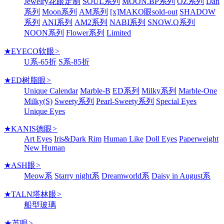
Jewelry花眼定制
SOUL系列
MOON.BP系列
OZ系列
Dan
系列
Moon系列
AM系列
[x]MAKO眼sold-out
SHADOW
系列
ANI系列
AM2系列
NABI系列
SNOW.Q系列
NOON系列
Flower系列
Limited
★EYECO软眼
>
U系-65折
S系-85折
★ED树脂眼
>
Unique Calendar
Marble-B
ED系列
Milky系列
Marble-One
Milky(S)
Sweety系列
Pearl-Sweety系列
Special Eyes
Unique Eyes
★KANIS德眼
>
Art Eyes
Iris&Dark Rim
Human Like
Doll Eyes
Paperweight
New Human
★ASH眼
>
Meow系
Starry night系
Dreamworld系
Daisy in August系
★TALN塔林眼
>
船型玻璃
★英眼
>