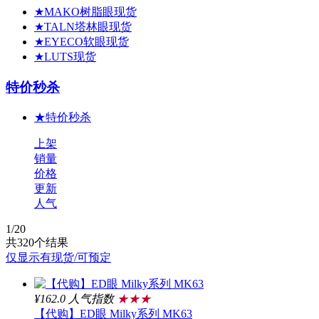
★MAKO树脂眼现货
★TALN塔林眼现货
★EYECO软眼现货
★LUTS现货
特价秒杀
★特价秒杀
上架
销量
价格
更新
人气
1
/20
共
320
个结果
仅显示有现货/可预定
¥162.0
人气指数
★★★
【代购】ED眼 Milky系列 MK63