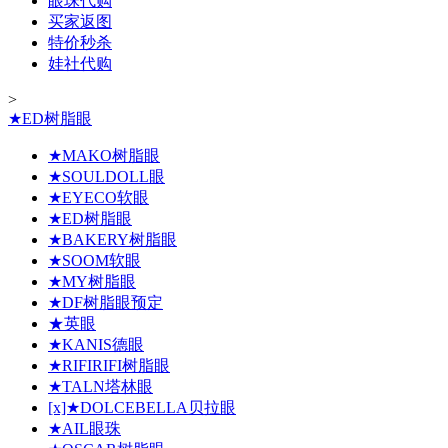
眼珠代购
买家返图
特价秒杀
娃社代购
>
★ED树脂眼
★MAKO树脂眼
★SOULDOLL眼
★EYECO软眼
★ED树脂眼
★BAKERY树脂眼
★SOOM软眼
★MY树脂眼
★DF树脂眼预定
★英眼
★KANIS德眼
★RIFIRIFI树脂眼
★TALN塔林眼
[x]★DOLCEBELLA贝拉眼
★AIL眼珠