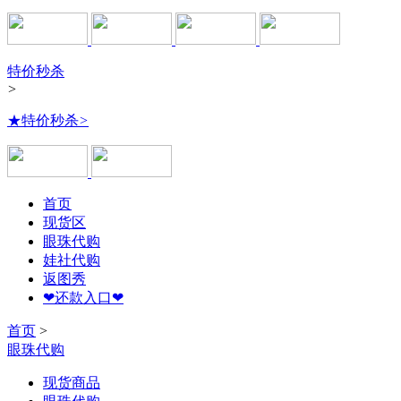
特价秒杀
>
★特价秒杀
>
首页
现货区
眼珠代购
娃社代购
返图秀
❤还款入口❤
首页
>
眼珠代购
现货商品