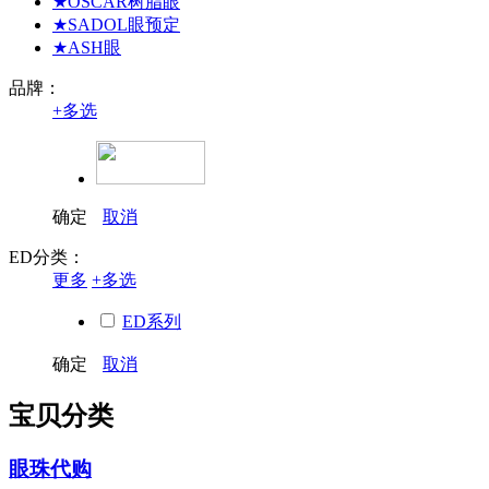
★OSCAR树脂眼
★SADOL眼预定
★ASH眼
品牌：
+
多选
确定
取消
ED分类：
更多
+
多选
ED系列
Marble-B
确定
取消
Milky系列
Pearl-Sweety系列
宝贝分类
Special Eyes
Sweety系列
Unique Eyes
眼珠代购